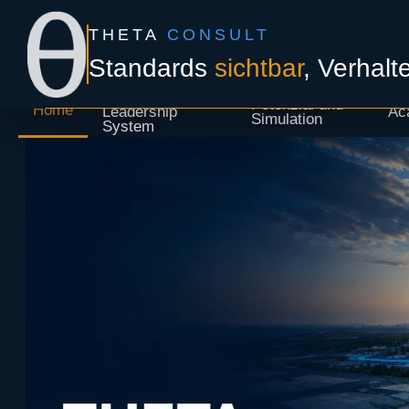
THETA
CONSULT
Standards
sichtbar
, Verhal
THETA
Potenzial und
Home
Leadership
Ac
Simulation
System